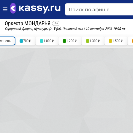
Оркестр МОНДАРЬЯ
6+
Городской Дворец Культуры (г. Уфа)
,
Основной зал
|
10 сентября 2026
19:00
чт
се цены
700
1 000
1 200
1 300
1 500