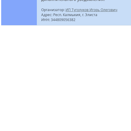
Организатор:
ИП Туголуков Игорь Олегович
Адрес: Респ. Калмыкия, г. Элиста
ИНН: 344809056382