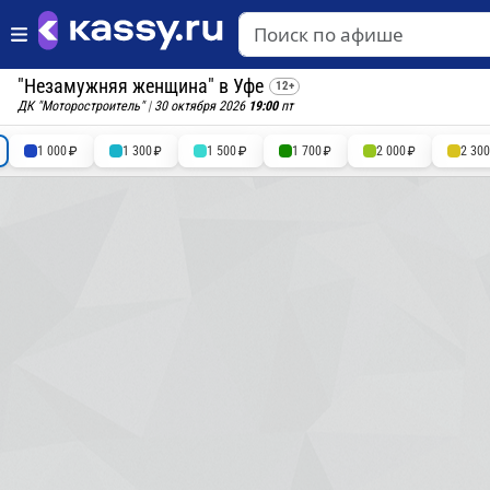
"Незамужняя женщина" в Уфе
12+
ДК "Моторостроитель"
|
30 октября 2026
19:00
пт
1 000
1 300
1 500
1 700
2 000
2 30