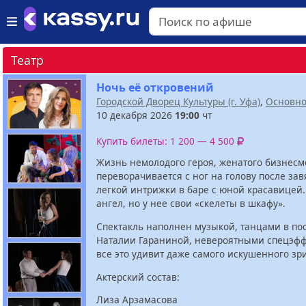
Театр
Ночь её откровений
Городской Дворец Культуры (г. Уфа)
,
Основно
10 декабря 2026
19:00
чт
Купить билеты: 1 200 — 4 500
Жизнь немолодого героя, женатого бизнесм
переворачивается с ног на голову после за
легкой интрижки в баре с юной красавицей
ангел, но у нее свои «скелеты в шкафу».
Спектакль наполнен музыкой, танцами в по
Наталии Гараниной, невероятными спецэф
все это удивит даже самого искушенного зр
Актерский состав:
Лиза Арзамасова