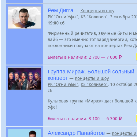
Рем Дигга
—
Концерты и шоу
РК "Огни Уфы"
,
КЗ "Колизео"
, 3 октября 20
19:00
сб
Фирменный речитатив, звучные биты и 
вайб — это именно тот заряд энергии, ко
поклонники получают на концертах Рем Д
Билеты в наличии: 2 700 — 7 000
Группа Мираж. Большой сольный
концерт
—
Концерты и шоу
РК "Огни Уфы"
,
КЗ "Колизео"
, 10 октября 
сб
Культовая группа «Мираж» даст большой к
Уфе!
Билеты в наличии: 3 100 — 6 300
Александр Панайотов
—
Концерты и