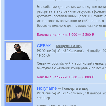
Это событие для тех, кто хочет лучше пони
раскрывать внутренние ресурсы, эффекти
достигать поставленных целей и научить
использовать возможности собственного
бессознательного для повышения качеств
Билеты в наличии: 3 000 — 5 500
СЕВАК
—
Концерты и шоу
РК "Огни Уфы"
,
КЗ "Колизео"
, 14 ноября 2
19:00
сб
Севак — российский и армянский певец, 
выступает с живыми концертами по всей 
Билеты в наличии: 1 500 — 6 000
Hollyflame
—
Концерты и шоу
РК "Огни Уфы"
,
КЗ "Колизео"
, 18 ноября 2
19:00
ср
Первый тур HOLLYFLAME