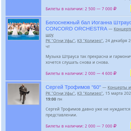
Билеты в наличии: 2 500 — 7 000
Белоснежный бал Иоганна Штраус
CONCORD ORCHESTRA
—
Концерт
шоу
РК "Огни Уфы"
,
КЗ "Колизео"
, 24 декабря 
чт
Музыка Штрауса так прекрасна и гармонич
хочется слушать снова и снова.
Билеты в наличии: 2 000 — 4 600
Сергей Трофимов "60"
—
Концерты и
РК "Огни Уфы"
,
КЗ "Колизео"
, 15 марта 20
19:00
пн
Сергей Трофимов давно уже не нуждается
представлении.
Билеты в наличии: 2 000 — 7 000