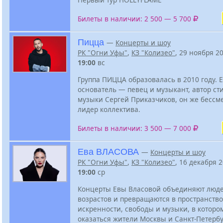
Билеты в наличии: 2 500 — 5 700
Пицца
—
Концерты и шоу
РК "Огни Уфы"
,
КЗ "Колизео"
, 29 ноября 2
19:00
вс
Группа ПИЦЦА образовалась в 2010 году. 
основатель — певец и музыкант, автор ст
музыки Сергей Приказчиков, он же бесс
лидер коллектива.
Билеты в наличии: 3 500 — 7 000
Ева ВЛАСОВА
—
Концерты и шоу
РК "Огни Уфы"
,
КЗ "Колизео"
, 16 декабря 
19:00
ср
Концерты Евы Власовой объединяют люд
возрастов и превращаются в пространство
искренности, свободы и музыки, в которо
оказаться жители Москвы и Санкт-Петербу