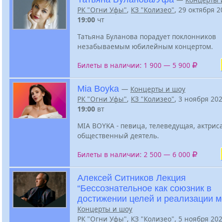
РК "Огни Уфы"
,
КЗ "Колизео"
, 29 октября 
19:00
чт
Татьяна Буланова порадует поклонников
незабываемым юбилейным концертом.
Билеты в наличии: 1 900 — 5 900
Mia Boyka
—
Концерты и шоу
РК "Огни Уфы"
,
КЗ "Колизео"
, 3 ноября 20
19:00
вт
MIA BOYKA - певица, телеведущая, актрис
общественный деятель.
Билеты в наличии: 2 500 — 6 000
Алексей Ситников Лекция
“Бессознательное как союзник в
достижении целей и реализации м
Концерты и шоу
РК "Огни Уфы"
,
КЗ "Колизео"
, 5 ноября 20