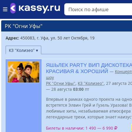
РК "Огни Уфы"
Адрес:
450083, г. Уфа, ул. 50 лет Октября, 19
КЗ "Колизео" ▾
ЯШЬЛЕК PARTY ВИП ДИСКОТЕКА
КРАСИВАЯ & ХОРОШИЙ
—
Концерт
шоу
РК "Огни Уфы"
,
КЗ "Колизео"
, 27 августа 
— 28 августа
03:00
пт
Впервые в рамках одного проекта на одно
встретятся Элвин Грей и Гузель Уразова! В
любимые хиты, незабываемая атмосфера
легендарные треки, которые знает наизус
Билеты в наличии: 1 490 — 6 990