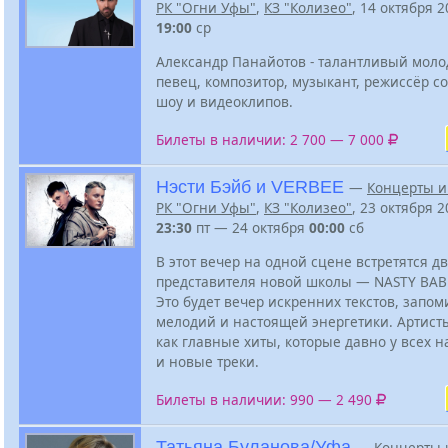
РК "Огни Уфы"
,
КЗ "Колизео"
, 14 октября 
19:00
ср
Александр Панайотов - талантливый молод
певец, композитор, музыкант, режиссёр с
шоу и видеоклипов.
Билеты в наличии: 2 700 — 7 000
Нэсти Бэйб и VERBEE
—
Концерты и
РК "Огни Уфы"
,
КЗ "Колизео"
, 23 октября 
23:30
пт — 24 октября
00:00
сб
В этот вечер на одной сцене встретятся д
представителя новой школы — NASTY BAB
Это будет вечер искренних текстов, зап
мелодий и настоящей энергетики. Артист
как главные хиты, которые давно у всех на
и новые треки.
Билеты в наличии: 990 — 2 490
Татьяна Буланова/Уфа
—
Концерты 